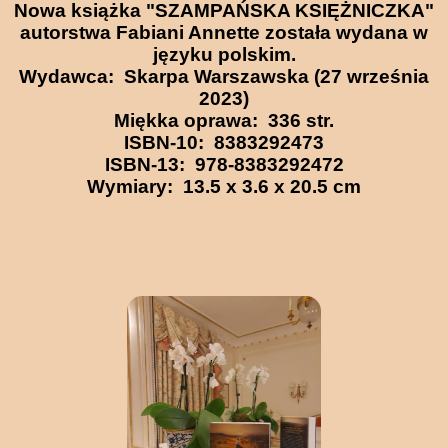
Nowa książka "SZAMPAŃSKA KSIĘŻNICZKA"
autorstwa Fabiani Annette została wydana w
języku polskim.
Wydawca: ‎ Skarpa Warszawska (27 września
2023)
Miękka oprawa: ‎ 336 str.
ISBN-10: ‎ 8383292473
ISBN-13: ‎ 978-8383292472
Wymiary: ‎ 13.5 x 3.6 x 20.5 cm