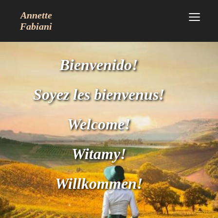
≡
Annette
Fabiani
Bienvenido!
Soyez les bienvenus!
Welcome!
Witamy!
Willkommen!